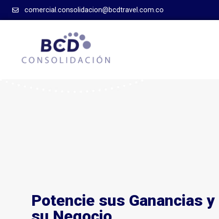
comercial.consolidacion@bcdtravel.com.co
Potencie sus Ganancias y
su Negocio