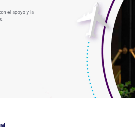
on el apoyo y la
s.
al