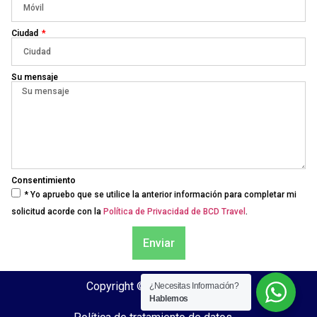
Ciudad
Su mensaje
Consentimiento
* Yo apruebo que se utilice la anterior información para completar mi
solicitud acorde con la
Política de Privacidad de BCD Travel
.
Enviar
Copyright © 2024 BCD Travel
¿Necesitas Información?
Hablemos